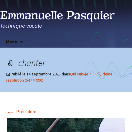
Emmanuelle Pasquier
Technique vocale
Aller
Menu
au
contenu
chanter
Publié le
14 septembre 2025
dans
Qui suis-je ?
Pleine
résolution (547 × 990)
←
Précédent