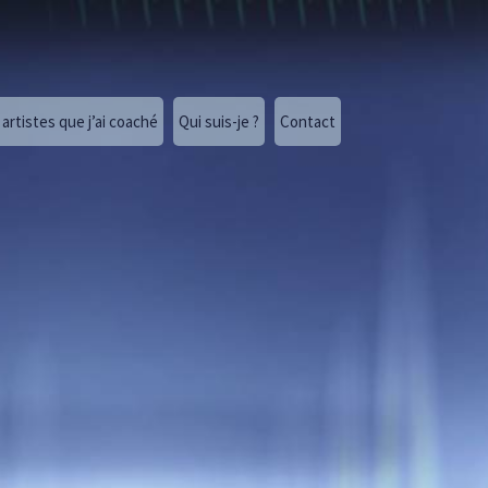
artistes que j’ai coaché
Qui suis-je ?
Contact