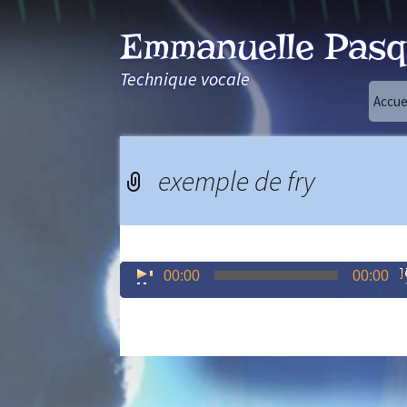
Emmanuelle Pasq
Technique vocale
Aller
Accue
au
contenu
exemple de fry
Lecteur
00:00
00:00
audio