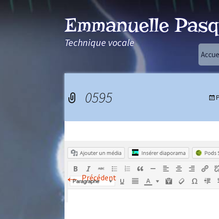
Emmanuelle Pasq
Technique vocale
Aller
Accue
au
contenu
0595
P
←
Précédent