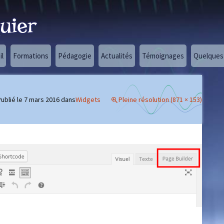
uier
il
Formations
Pédagogie
Actualités
Témoignages
Quelques 
ublié le
7 mars 2016
dans
Widgets
Pleine résolution (871 × 153)