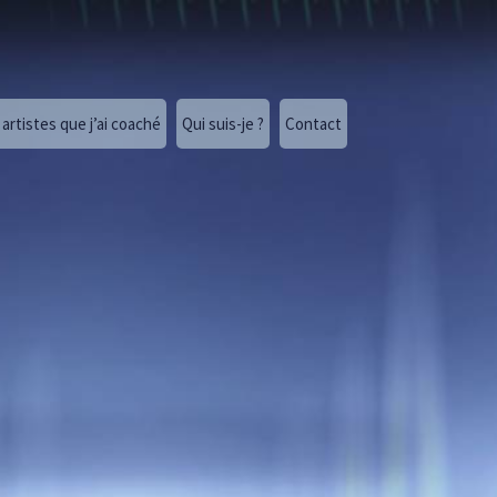
artistes que j’ai coaché
Qui suis-je ?
Contact