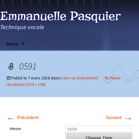
Emmanuelle Pasquier
Technique vocale
Aller
Menu
au
contenu
0591
Publié le
7 mars 2016
dans
Créer un événement
Pleine
résolution (474 × 198)
←
→
Précédent
Suivant