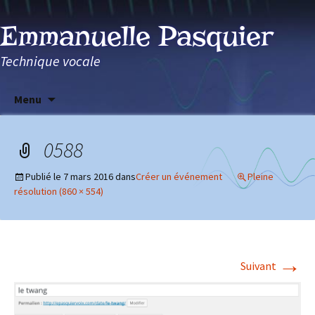
Emmanuelle Pasquier
Technique vocale
Aller
Menu
au
contenu
0588
Publié le
7 mars 2016
dans
Créer un événement
Pleine
résolution (860 × 554)
→
Suivant