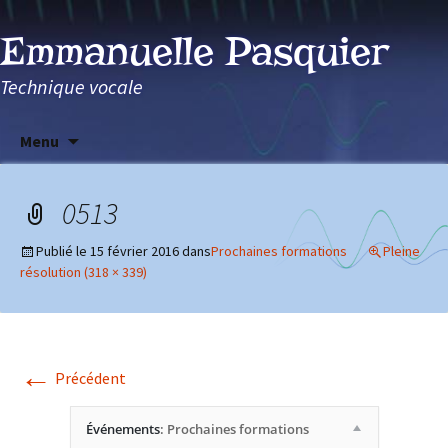
Emmanuelle Pasquier
Technique vocale
Aller
Menu
au
contenu
0513
Publié le
15 février 2016
dans
Prochaines formations
Pleine
résolution (318 × 339)
←
Précédent